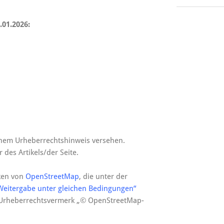
.01.2026:
einem Urheberrechtshinweis versehen.
es Artikels/der Seite.
rken von
OpenStreetMap
, die unter der
itergabe unter gleichen Bedingungen“
em Urheberrechtsvermerk „© OpenStreetMap-