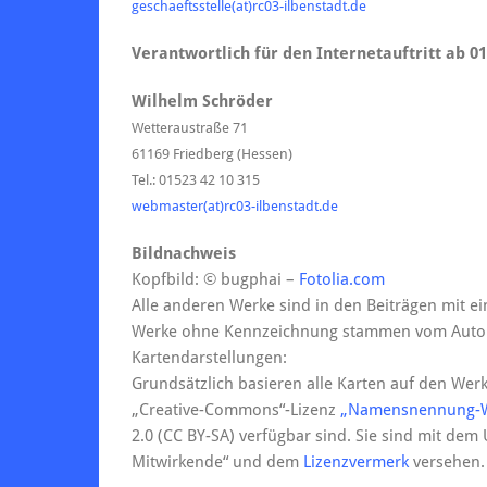
geschaeftsstelle(at)rc03-ilbenstadt.de
Verantwortlich für den Internetauftritt ab 01
Wilhelm Schröder
Wetteraustraße 71
61169 Friedberg (Hessen)
Tel.: 01523 42 10 315
webmaster(at)rc03-ilbenstadt.de
Bildnachweis
Kopfbild: © bugphai –
Fotolia.com
Alle anderen Werke sind in den Beiträgen mit 
Werke ohne Kennzeichnung stammen vom Autor d
Kartendarstellungen:
Grundsätzlich basieren alle Karten auf den We
„Creative-Commons“-Lizenz
„Namensnennung-We
2.0 (CC BY-SA) verfügbar sind. Sie sind mit d
Mitwirkende“ und dem
Lizenzvermerk
versehen.