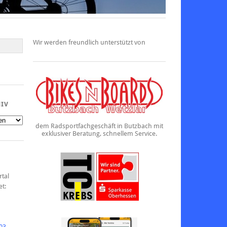
Wir werden freundlich unterstützt von
HIV
dem Radsportfachgeschäft in Butzbach mit
exklusiver Beratung, schnellem Service.
rtal
et:
03