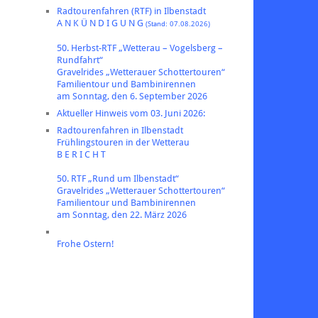
Radtourenfahren (RTF) in Ilbenstadt
A N K Ü N D I G U N G
(Stand: 07.08.2026)
50. Herbst-RTF „Wetterau – Vogelsberg –
Rundfahrt“
Gravelrides „Wetterauer Schottertouren“
Familientour und Bambinirennen
am Sonntag, den 6. September 2026
Aktueller Hinweis vom 03. Juni 2026:
Radtourenfahren in Ilbenstadt
Frühlingstouren in der Wetterau
B E R I C H T
50. RTF „Rund um Ilbenstadt“
Gravelrides „Wetterauer Schottertouren“
Familientour und Bambinirennen
am Sonntag, den 22. März 2026
Frohe Ostern!