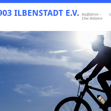
03 ILBENSTADT E.V.
Radfahren –
S
Eine Balance