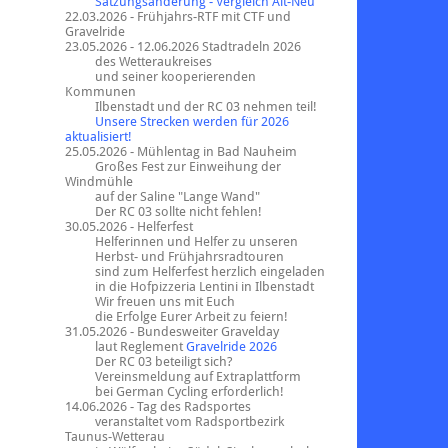
Satzungsänderung - Vergleich Alt-Neu
22.03.2026 - Frühjahrs-RTF mit CTF und
Gravelride
23.05.2026 - 12.06.2026 Stadtradeln 2026
des Wetteraukreises
und seiner kooperierenden
Kommunen
Ilbenstadt und der RC 03 nehmen teil!
Unsere Strecken werden für 2026
aktualisiert!
25.05.2026 - Mühlentag in Bad Nauheim
Großes Fest zur Einweihung der
Windmühle
auf der Saline "Lange Wand"
Der RC 03 sollte nicht fehlen!
30.05.2026 - Helferfest
Helferinnen und Helfer zu unseren
Herbst- und Frühjahrsradtouren
sind zum Helferfest herzlich eingeladen
in die Hofpizzeria Lentini in Ilbenstadt
Wir freuen uns mit Euch
die Erfolge Eurer Arbeit zu feiern!
31.05.2026 - Bundesweiter Gravelday
laut Reglement
Gravelride 2026
Der RC 03 beteiligt sich?
Vereinsmeldung auf Extraplattform
bei German Cycling erforderlich!
14.06.2026 - Tag des Radsportes
veranstaltet vom Radsportbezirk
Taunus-Wetterau