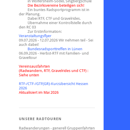
in Wölfersheim-Södel, Singbergschule
Die Bezirksvereine beteiligen sich!
Ein buntes Radsportprogramm ist in
der Planung.
Dabei RTF, CTF und Gravelrides.
Übernahme einer Kontrollstelle durch
den RC 03
Zur Erstinformation:
Veranstaltungsflyer
09.07.2026 - 12.07.2026 Wir nehmen teil - Sei
auch dabei!
Bundesradsporttreffen in Lünen
06.09.2026 - Herbst-RTF mit Familien- und
Graveltour
Vereinsausfahrten
(Radwandern, RTF, Gravelrides und CTF) :
Siehe unten
RTF-/CTF-/GTF(GR)-Kurzübersicht Hessen
2026
Aktualisiert im Mai 2026
UNSERE RADTOUREN
Radwanderungen - generell Gruppenfahrten