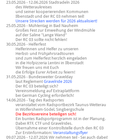
23.05.2026 - 12.06.2026 Stadtradeln 2026
des Wetteraukreises
und seiner kooperierenden Kommunen
Ilbenstadt und der RC 03 nehmen teil!
Unsere Strecken werden für 2026 aktualisiert!
25.05.2026 - Mühlentag in Bad Nauheim
Großes Fest zur Einweihung der Windmühle
auf der Saline "Lange Wand"
Der RC 03 sollte nicht fehlen!
30.05.2026 - Helferfest
Helferinnen und Helfer zu unseren
Herbst- und Frühjahrsradtouren
sind zum Helferfest herzlich eingeladen
in die Hofpizzeria Lentini in Ilbenstadt
Wir freuen uns mit Euch
die Erfolge Eurer Arbeit zu feiern!
31.05.2026 - Bundesweiter Gravelday
laut Reglement
Gravelride 2026
Der RC 03 beteiligt sich?
Vereinsmeldung auf Extraplattform
bei German Cycling erforderlich!
14.06.2026 - Tag des Radsportes
veranstaltet vom Radsportbezirk Taunus-Wetterau
in Wölfersheim-Södel, Singbergschule
Die Bezirksvereine beteiligen sich!
Ein buntes Radsportprogramm ist in der Planung.
Dabei RTF, CTF und Gravelrides.
Übernahme einer Kontrollstelle durch den RC 03
Zur Erstinformation:
Veranstaltungsflyer
09.07.2026 - 12.07.2026 Wir nehmen teil - Sei auch dabei!