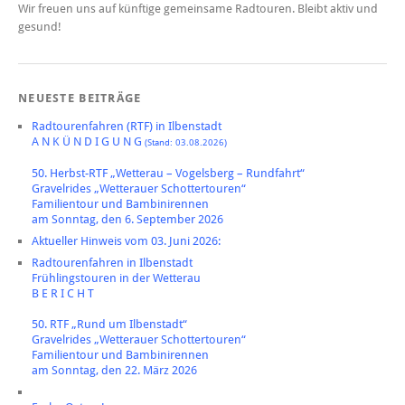
Wir freuen uns auf künftige gemeinsame Radtouren. Bleibt aktiv und
gesund!
NEUESTE BEITRÄGE
Radtourenfahren (RTF) in Ilbenstadt
A N K Ü N D I G U N G
(Stand: 03.08.2026)
50. Herbst-RTF „Wetterau – Vogelsberg – Rundfahrt“
Gravelrides „Wetterauer Schottertouren“
Familientour und Bambinirennen
am Sonntag, den 6. September 2026
Aktueller Hinweis vom 03. Juni 2026:
Radtourenfahren in Ilbenstadt
Frühlingstouren in der Wetterau
B E R I C H T
50. RTF „Rund um Ilbenstadt“
Gravelrides „Wetterauer Schottertouren“
Familientour und Bambinirennen
am Sonntag, den 22. März 2026