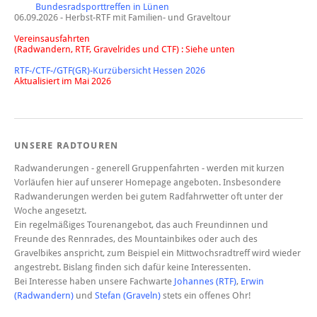
Bundesradsporttreffen in Lünen
06.09.2026 - Herbst-RTF mit Familien- und Graveltour
Vereinsausfahrten
(Radwandern, RTF, Gravelrides und CTF) : Siehe unten
RTF-/CTF-/GTF(GR)-Kurzübersicht Hessen 2026
Aktualisiert im Mai 2026
UNSERE RADTOUREN
Radwanderungen - generell Gruppenfahrten - werden mit kurzen
Vorläufen hier auf unserer Homepage angeboten. Insbesondere
Radwanderungen werden bei gutem Radfahrwetter oft unter der
Woche angesetzt.
Ein regelmäßiges Tourenangebot, das auch Freundinnen und
Freunde des Rennrades, des Mountainbikes oder auch des
Gravelbikes anspricht, zum Beispiel ein Mittwochsradtreff wird wieder
angestrebt. Bislang finden sich dafür keine Interessenten.
Bei Interesse haben unsere Fachwarte
Johannes (RTF)
,
Erwin
(Radwandern)
und
Stefan (Graveln)
stets ein offenes Ohr!