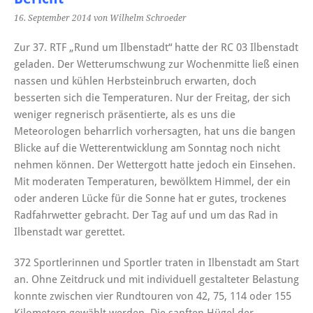
16. September 2014
von Wilhelm Schroeder
Zur 37. RTF „Rund um Ilbenstadt“ hatte der RC 03 Ilbenstadt
geladen. Der Wetterumschwung zur Wochenmitte ließ einen
nassen und kühlen Herbsteinbruch erwarten, doch
besserten sich die Temperaturen. Nur der Freitag, der sich
weniger regnerisch präsentierte, als es uns die
Meteorologen beharrlich vorhersagten, hat uns die bangen
Blicke auf die Wetterentwicklung am Sonntag noch nicht
nehmen können. Der Wettergott hatte jedoch ein Einsehen.
Mit moderaten Temperaturen, bewölktem Himmel, der ein
oder anderen Lücke für die Sonne hat er gutes, trockenes
Radfahrwetter gebracht. Der Tag auf und um das Rad in
Ilbenstadt war gerettet.
372 Sportlerinnen und Sportler traten in Ilbenstadt am Start
an. Ohne Zeitdruck und mit individuell gestalteter Belastung
konnte zwischen vier Rundtouren von 42, 75, 114 oder 155
Kilometern gewählt werden. Die sanften Hügel der