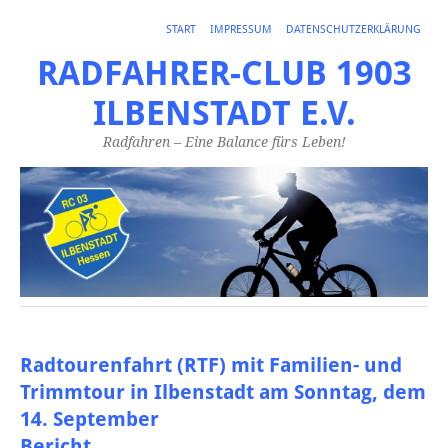
START
IMPRESSUM
DATENSCHUTZERKLÄRUNG
RADFAHRER-CLUB 1903
ILBENSTADT E.V.
Radfahren – Eine Balance fürs Leben!
Radtourenfahrt (RTF) mit Familien- und
Trimmtour in Ilbenstadt am Sonntag, dem
14. September
Bericht