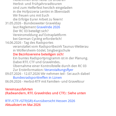
Herbst- und Frühjahrsradtouren
sind zum Helferfest herzlich eingeladen
in die Hofpizzeria Lentini in Ilbenstadt
Wir freuen uns mit Euch
die Erfolge Eurer Arbeit zu feiern!
31.05.2026 - Bundesweiter Gravelday
laut Reglement
Gravelride 2026
Der RC 03 beteiligt sich?
Vereinsmeldung auf Extraplattform
bei German Cycling erforderlich!
14.06.2026 - Tag des Radsportes
veranstaltet vom Radsportbezirk Taunus-Wetterau
in Wölfersheim-Södel, Singbergschule
Die Bezirksvereine beteiligen sich!
Ein buntes Radsportprogramm ist in der Planung.
Dabei RTF, CTF und Gravelrides.
Übernahme einer Kontrollstelle durch den RC 03
Zur Erstinformation:
Veranstaltungsflyer
09.07.2026 - 12.07.2026 Wir nehmen teil - Sei auch dabei!
Bundesradsporttreffen in Lünen
06.09.2026 - Herbst-RTF mit Familien- und Graveltour
Vereinsausfahrten
(Radwandern, RTF, Gravelrides und CTF) : Siehe unten
RTF-/CTF-/GTF(GR)-Kurzübersicht Hessen 2026
Aktualisiert im Mai 2026