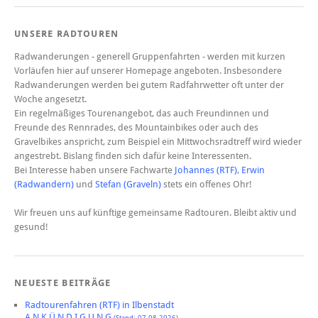
UNSERE RADTOUREN
Radwanderungen - generell Gruppenfahrten - werden mit kurzen
Vorläufen hier auf unserer Homepage angeboten. Insbesondere
Radwanderungen werden bei gutem Radfahrwetter oft unter der
Woche angesetzt.
Ein regelmäßiges Tourenangebot, das auch Freundinnen und
Freunde des Rennrades, des Mountainbikes oder auch des
Gravelbikes anspricht, zum Beispiel ein Mittwochsradtreff wird wieder
angestrebt. Bislang finden sich dafür keine Interessenten.
Bei Interesse haben unsere Fachwarte
Johannes (RTF)
,
Erwin
(Radwandern)
und
Stefan (Graveln)
stets ein offenes Ohr!
Wir freuen uns auf künftige gemeinsame Radtouren. Bleibt aktiv und
gesund!
NEUESTE BEITRÄGE
Radtourenfahren (RTF) in Ilbenstadt
A N K Ü N D I G U N G
(Stand: 07.08.2026)