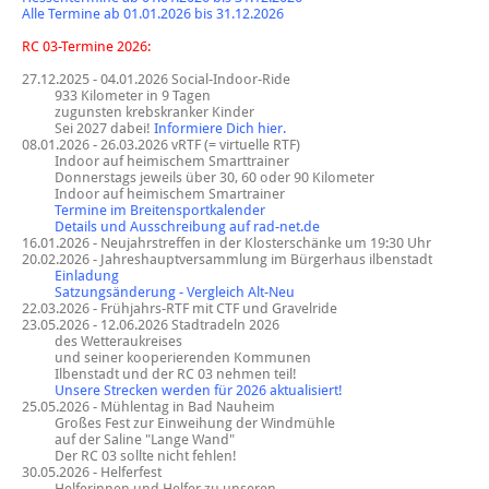
Alle Termine ab 01.01.2026 bis 31.12.2026
RC 03-Termine 2026:
27.12.2025 - 04.01.2026
Social-Indoor-Ride
933 Kilometer in 9 Tagen
zugunsten krebskranker Kinder
Sei 2027 dabei!
Informiere Dich hier.
08.01.2026 - 26.03.2026 vRTF (= virtuelle RTF)
Indoor auf heimischem Smarttrainer
Donnerstags jeweils über 30, 60 oder 90 Kilometer
Indoor auf heimischem Smartrainer
Termine im Breitensportkalender
Details und Ausschreibung auf rad-net.de
16.01.2026 - Neujahrstreffen in der Klosterschänke um 19:30 Uhr
20.02.2026 - Jahreshauptversammlung im Bürgerhaus ilbenstadt
Einladung
Satzungsänderung - Vergleich Alt-Neu
22.03.2026 - Frühjahrs-RTF mit CTF und Gravelride
23.05.2026 - 12.06.2026 Stadtradeln 2026
des Wetteraukreises
und seiner kooperierenden Kommunen
Ilbenstadt und der RC 03 nehmen teil!
Unsere Strecken werden für 2026 aktualisiert!
25.05.2026 - Mühlentag in Bad Nauheim
Großes Fest zur Einweihung der Windmühle
auf der Saline "Lange Wand"
Der RC 03 sollte nicht fehlen!
30.05.2026 - Helferfest
Helferinnen und Helfer zu unseren