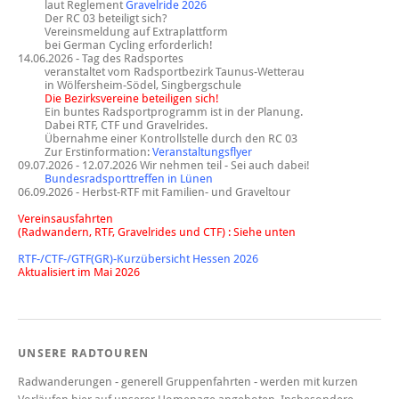
laut Reglement
Gravelride 2026
Der RC 03 beteiligt sich?
Vereinsmeldung auf Extraplattform
bei German Cycling erforderlich!
14.06.2026 - Tag des Radsportes
veranstaltet vom Radsportbezirk Taunus-Wetterau
in Wölfersheim-Södel, Singbergschule
Die Bezirksvereine beteiligen sich!
Ein buntes Radsportprogramm ist in der Planung.
Dabei RTF, CTF und Gravelrides.
Übernahme einer Kontrollstelle durch den RC 03
Zur Erstinformation:
Veranstaltungsflyer
09.07.2026 - 12.07.2026 Wir nehmen teil - Sei auch dabei!
Bundesradsporttreffen in Lünen
06.09.2026 - Herbst-RTF mit Familien- und Graveltour
Vereinsausfahrten
(Radwandern, RTF, Gravelrides und CTF) : Siehe unten
RTF-/CTF-/GTF(GR)-Kurzübersicht Hessen 2026
Aktualisiert im Mai 2026
UNSERE RADTOUREN
Radwanderungen - generell Gruppenfahrten - werden mit kurzen