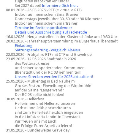
zugunsten krebskranker Kinder
Sei 2027 dabei!
Informiere Dich hier.
08.01.2026 - 26.03.2026 vRTF (= virtuelle RTF)
Indoor auf heimischem Smarttrainer
Donnerstags jeweils über 30, 60 oder 90 Kilometer
Indoor auf heimischem Smartrainer
Termine im Breitensportkalender
Details und Ausschreibung auf rad-net.de
16.01.2026 - Neujahrstreffen in der Klosterschänke um 19:30 Uhr
20.02.2026 - Jahreshauptversammlung im Bürgerhaus ilbenstadt
Einladung
Satzungsänderung - Vergleich Alt-Neu
22.03.2026 - Frühjahrs-RTF mit CTF und Gravelride
23.05.2026 - 12.06.2026 Stadtradeln 2026
des Wetteraukreises
und seiner kooperierenden Kommunen
Ilbenstadt und der RC 03 nehmen teil!
Unsere Strecken werden für 2026 aktualisiert!
25.05.2026 - Mühlentag in Bad Nauheim
Großes Fest zur Einweihung der Windmühle
auf der Saline "Lange Wand"
Der RC 03 sollte nicht fehlen!
30.05.2026 - Helferfest
Helferinnen und Helfer zu unseren
Herbst- und Frühjahrsradtouren
sind zum Helferfest herzlich eingeladen
in die Hofpizzeria Lentini in Ilbenstadt
Wir freuen uns mit Euch
die Erfolge Eurer Arbeit zu feiern!
31.05.2026 - Bundesweiter Gravelday