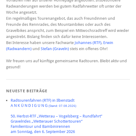
Vorläufen hier auf unserer Homepage angeboten. Insbesondere
Radwanderungen werden bei gutem Radfahrwetter oft unter der
Woche angesetzt.
Ein regelmäßiges Tourenangebot, das auch Freundinnen und
Freunde des Rennrades, des Mountainbikes oder auch des
Gravelbikes anspricht, zum Beispiel ein Mittwochsradtreff wird wieder
angestrebt. Bislang finden sich dafür keine Interessenten.
Bei Interesse haben unsere Fachwarte
Johannes (RTF)
,
Erwin
(Radwandern)
und
Stefan (Graveln)
stets ein offenes Ohr!
Wir freuen uns auf künftige gemeinsame Radtouren. Bleibt aktiv und
gesund!
NEUESTE BEITRÄGE
Radtourenfahren (RTF) in Ilbenstadt
A N K Ü N D I G U N G
(Stand: 07.08.2026)
50. Herbst-RTF „Wetterau – Vogelsberg – Rundfahrt“
Gravelrides „Wetterauer Schottertouren“
Familientour und Bambinirennen
am Sonntag, den 6. September 2026