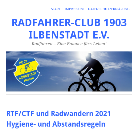
START
IMPRESSUM
DATENSCHUTZERKLÄRUNG
RADFAHRER-CLUB 1903
ILBENSTADT E.V.
Radfahren – Eine Balance fürs Leben!
RTF/CTF und Radwandern 2021
Hygiene- und Abstandsregeln