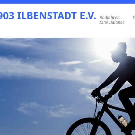
03 ILBENSTADT E.V.
Radfahren –
S
Eine Balance