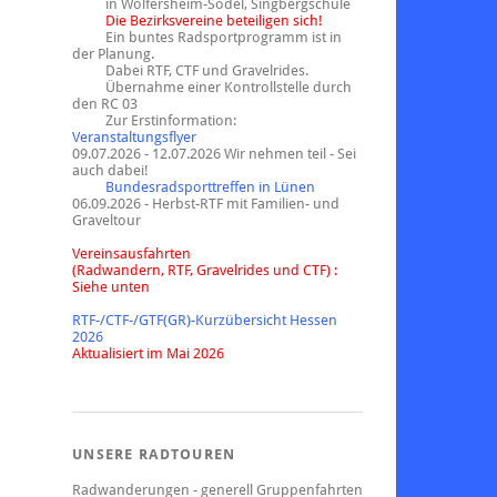
in Wölfersheim-Södel, Singbergschule
Die Bezirksvereine beteiligen sich!
Ein buntes Radsportprogramm ist in
der Planung.
Dabei RTF, CTF und Gravelrides.
Übernahme einer Kontrollstelle durch
den RC 03
Zur Erstinformation:
Veranstaltungsflyer
09.07.2026 - 12.07.2026 Wir nehmen teil - Sei
auch dabei!
Bundesradsporttreffen in Lünen
06.09.2026 - Herbst-RTF mit Familien- und
Graveltour
Vereinsausfahrten
(Radwandern, RTF, Gravelrides und CTF) :
Siehe unten
RTF-/CTF-/GTF(GR)-Kurzübersicht Hessen
2026
Aktualisiert im Mai 2026
UNSERE RADTOUREN
Radwanderungen - generell Gruppenfahrten