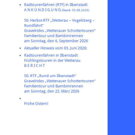
Radtourenfahren (RTF) in Ilbenstadt
A N K Ü N D I G U N G
(Stand: 03.08.2026)
50. Herbst-RTF „Wetterau – Vogelsberg –
Rundfahrt“
Gravelrides „Wetterauer Schottertouren“
Familientour und Bambinirennen
am Sonntag, den 6. September 2026
Aktueller Hinweis vom 03. Juni 2026:
Radtourenfahren in Ilbenstadt
Frühlingstouren in der Wetterau
B E R I C H T
50. RTF „Rund um Ilbenstadt“
Gravelrides „Wetterauer Schottertouren“
Familientour und Bambinirennen
am Sonntag, den 22. März 2026
Frohe Ostern!