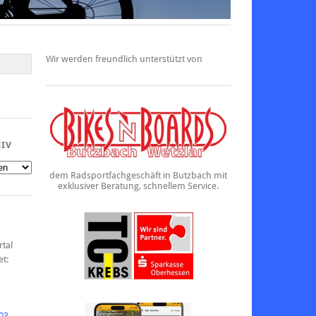
Wir werden freundlich unterstützt von
HIV
dem Radsportfachgeschäft in Butzbach mit
exklusiver Beratung, schnellem Service.
rtal
et:
03