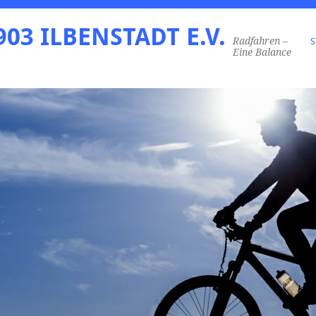
03 ILBENSTADT E.V.
Radfahren –
S
Eine Balance