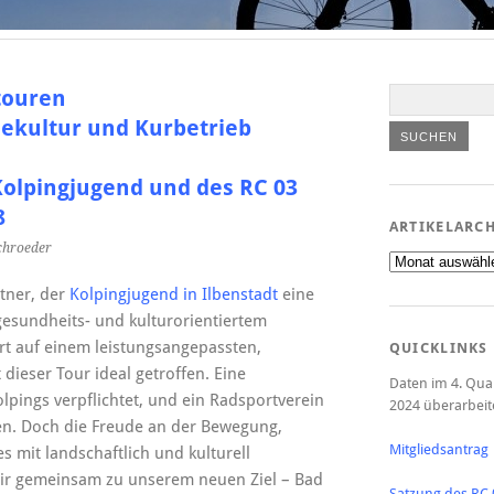
touren
iekultur und Kurbetrieb
Kolpingjugend und des RC 03
8
ARTIKELARC
chroeder
Artikelarchiv
tner, der
Kolpingjugend in Ilbenstadt
eine
gesundheits- und kulturorientiertem
t auf einem leistungsangepassten,
QUICKLINKS
dieser Tour ideal getroffen. Eine
Daten im 4. Qua
lpings verpflichtet, und ein Radsportverein
2024 überarbeit
en. Doch die Freude an der Bewegung,
Mitgliedsantrag
s mit landschaftlich und kulturell
n wir gemeinsam zu unserem neuen Ziel – Bad
Satzung des RC 