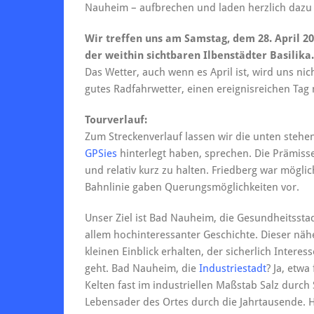
Nauheim – aufbrechen und laden herzlich dazu 
Wir treffen uns am Samstag, dem 28. April 
der weithin sichtbaren Ilbenstädter Basilika.
Das Wetter, auch wenn es April ist, wird uns ni
gutes Radfahrwetter, einen ereignisreichen Tag
Tourverlauf:
Zum Streckenverlauf lassen wir die unten stehe
GPSies
hinterlegt haben, sprechen. Die Prämisse
und relativ kurz zu halten. Friedberg war mög
Bahnlinie gaben Querungsmöglichkeiten vor.
Unser Ziel ist Bad Nauheim, die Gesundheitssta
allem hochinteressanter Geschichte. Dieser nä
kleinen Einblick erhalten, der sicherlich Intere
geht. Bad Nauheim, die
Industriestadt
? Ja, etw
Kelten fast im industriellen Maßstab Salz durc
Lebensader des Ortes durch die Jahrtausende. 