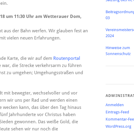
ein.
Beitragsordnun
2018 um 11:30 Uhr am Wetterauer Dom,
03
Vereinsmeisters
cht aus der Bahn werfen. Wir glauben fest an
2024
 mit vielen neuen Erfahrungen.
Hinweise zum
Sonnenschutz
nde Karte, die wir auf dem
Routenportal
 war, die Strecke verkehrsarm zu führen
lichst zu umgehen; Umgehungsstraßen und
dt mit bewegter, wechselvoller und vor
ADMINISTRA
hern wir uns per Rad und werden einen
Anmelden
sse wecken kann, das über den Tag hinaus
Eintrags-Feed
a fünf Jahrhunderte vor Christus haben
Kommentar-Fe
h Sieden gewonnen. Das weiße Gold, die
WordPress.org
Heute sehen wir nur noch die