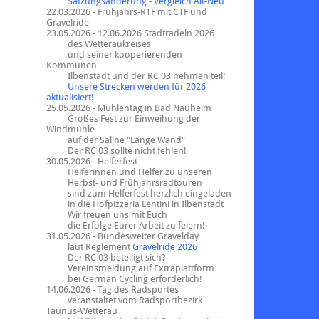
Satzungsänderung - Vergleich Alt-Neu
22.03.2026 - Frühjahrs-RTF mit CTF und
Gravelride
23.05.2026 - 12.06.2026 Stadtradeln 2026
des Wetteraukreises
und seiner kooperierenden
Kommunen
Ilbenstadt und der RC 03 nehmen teil!
Unsere Strecken werden für 2026
aktualisiert!
25.05.2026 - Mühlentag in Bad Nauheim
Großes Fest zur Einweihung der
Windmühle
auf der Saline "Lange Wand"
Der RC 03 sollte nicht fehlen!
30.05.2026 - Helferfest
Helferinnen und Helfer zu unseren
Herbst- und Frühjahrsradtouren
sind zum Helferfest herzlich eingeladen
in die Hofpizzeria Lentini in Ilbenstadt
Wir freuen uns mit Euch
die Erfolge Eurer Arbeit zu feiern!
31.05.2026 - Bundesweiter Gravelday
laut Reglement
Gravelride 2026
Der RC 03 beteiligt sich?
Vereinsmeldung auf Extraplattform
bei German Cycling erforderlich!
14.06.2026 - Tag des Radsportes
veranstaltet vom Radsportbezirk
Taunus-Wetterau