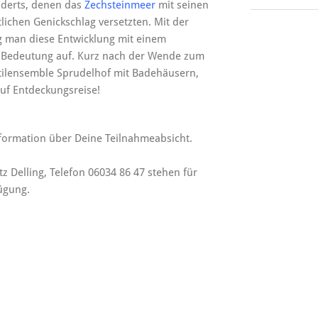
nderts, denen das
Zechsteinmeer
mit seinen
lichen Genickschlag versetzten. Mit der
g man diese Entwicklung mit einem
r Bedeutung auf. Kurz nach der Wende zum
stilensemble Sprudelhof mit Badehäusern,
auf Entdeckungsreise!
nformation über Deine Teilnahmeabsicht.
z Delling, Telefon 06034 86 47 stehen für
ügung.