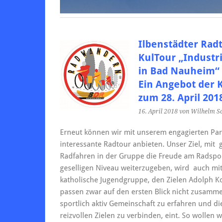
Ilbenstädter Rad
KulTour „Industr
in Bad Nauheim“
Ein Angebot der 
zum 28. April 201
16. April 2018
von Wilhelm S
Erneut können wir mit unserem engagierten Par
interessante Radtour anbieten. Unser Ziel, mit 
Radfahren in der Gruppe die Freude am Radspor
geselligen Niveau weiterzugeben, wird
auch mit 
katholische Jugendgruppe, den Zielen Adolph Ko
passen zwar auf den ersten Blick nicht zusamm
sportlich aktiv Gemeinschaft zu erfahren und die
reizvollen Zielen zu verbinden, eint. So wolle